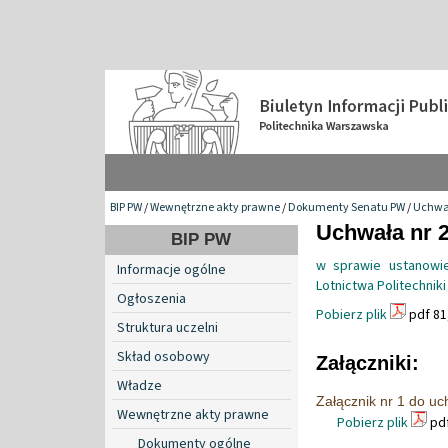
BIP PW
/
Wewnętrzne akty prawne
/
Dokumenty Senatu PW
/
Uchwa
Uchwała nr 2
BIP PW
w sprawie ustanowie
Informacje ogólne
Lotnictwa Politechnik
Ogłoszenia
Pobierz plik
pdf 81
Struktura uczelni
Skład osobowy
Załączniki:
Władze
Załącznik nr 1 do u
Wewnętrzne akty prawne
Pobierz plik
pdf
Dokumenty ogólne