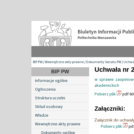
BIP PW
/
Wewnętrzne akty prawne
/
Dokumenty Senatu PW
/
Uchwa
Uchwała nr 2
BIP PW
w sprawie zaopiniowa
Informacje ogólne
akademickich
Ogłoszenia
Pobierz plik
pdf 60
Struktura uczelni
Skład osobowy
Załączniki:
Władze
Załącznik do uchwał
Wewnętrzne akty prawne
Pobierz plik
pdf
Dokumenty ogólne