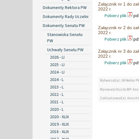
Załącznik nr 1 do z
Dokumenty Rektora PW
2022 r.
Pobierz plik
pdf
Dokumenty Rady Uczelni
Dokumenty Senatu PW
Załącznik nr 2 do z
2022 r.
Stanowiska Senatu
Pobierz plik
pdf
PW
Uchwały Senatu PW
Załącznik nr 3 do z
2022 r.
2026 - LI
Pobierz plik
pdf
2025 - LI
2024 - LI
2024 - L
Wytworzył(a): JM Rektor P
2023 - L
Wprowadził(a) do BIP: Ann
2022 - L
Zaktualizował(a): Anna K
2021 - L
2020 - L
2020 - XLIX
2019 - XLIX
2018 - XLIX