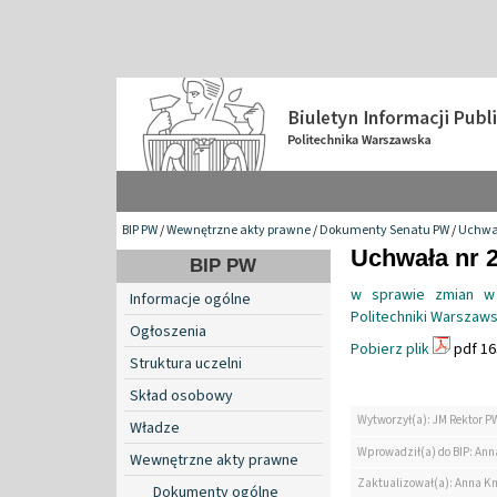
BIP PW
/
Wewnętrzne akty prawne
/
Dokumenty Senatu PW
/
Uchwa
Uchwała nr 2
BIP PW
w sprawie zmian w 
Informacje ogólne
Politechniki Warszaws
Ogłoszenia
Pobierz plik
pdf 16
Struktura uczelni
Skład osobowy
Wytworzył(a): JM Rektor P
Władze
Wprowadził(a) do BIP: Ann
Wewnętrzne akty prawne
Zaktualizował(a): Anna K
Dokumenty ogólne