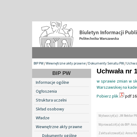
BIP PW
/
Wewnętrzne akty prawne
/
Dokumenty Senatu PW
/
Uchwa
Uchwała nr 1
BIP PW
w sprawie zmian w skł
Informacje ogólne
Warszawskiej na kade
Ogłoszenia
Pobierz plik
pdf 16
Struktura uczelni
Skład osobowy
Wytworzył(a): JM Rektor P
Władze
Wprowadził(a) do BIP: Ann
Wewnętrzne akty prawne
Zaktualizował(a): Anna K
Dokumenty ogólne