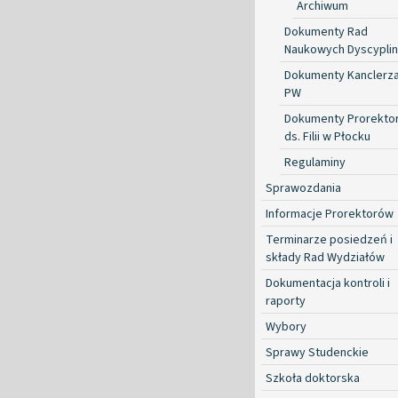
Archiwum
Dokumenty Rad
Naukowych Dyscyplin
Dokumenty Kanclerz
PW
Dokumenty Prorekto
ds. Filii w Płocku
Regulaminy
Sprawozdania
Informacje Prorektorów
Terminarze posiedzeń i
składy Rad Wydziałów
Dokumentacja kontroli i
raporty
Wybory
Sprawy Studenckie
Szkoła doktorska