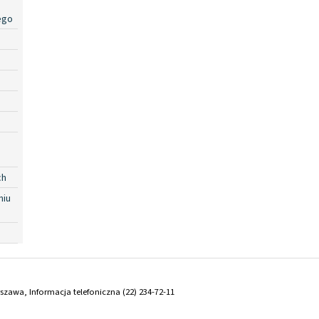
ego
ch
niu
arszawa, Informacja telefoniczna (22) 234-72-11