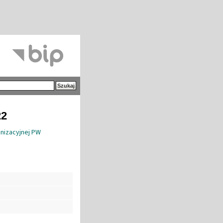
22
anizacyjnej PW