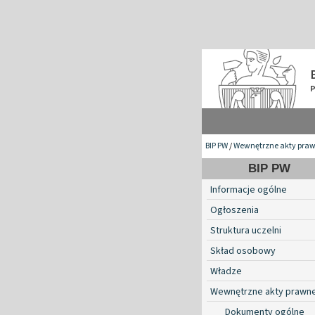
BIP PW
/
Wewnętrzne akty pra
BIP PW
Informacje ogólne
Ogłoszenia
Struktura uczelni
Skład osobowy
Władze
Wewnętrzne akty prawn
Dokumenty ogólne