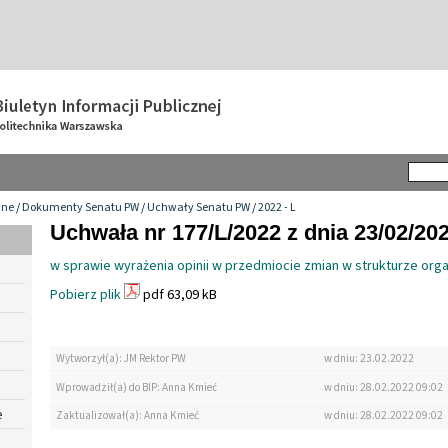
wne
/
Dokumenty Senatu PW
/
Uchwały Senatu PW
/
2022 - L
Uchwała nr 177/L/2022 z dnia 23/02/20
w sprawie wyrażenia opinii w przedmiocie zmian w strukturze org
Pobierz plik
pdf 63,09 kB
Wytworzył(a): JM Rektor PW
w dniu: 23.02.2022
Wprowadził(a) do BIP: Anna Kmieć
w dniu: 28.02.2022 09:02
e
Zaktualizował(a): Anna Kmieć
w dniu: 28.02.2022 09:02