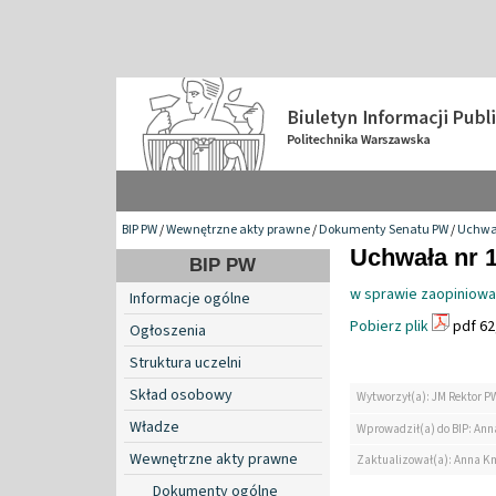
BIP PW
/
Wewnętrzne akty prawne
/
Dokumenty Senatu PW
/
Uchwa
Uchwała nr 1
BIP PW
w sprawie zaopiniowa
Informacje ogólne
Pobierz plik
pdf 62
Ogłoszenia
Struktura uczelni
Skład osobowy
Wytworzył(a): JM Rektor P
Władze
Wprowadził(a) do BIP: Ann
Wewnętrzne akty prawne
Zaktualizował(a): Anna K
Dokumenty ogólne