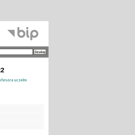
22
ofesora uczelni