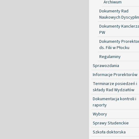
Archiwum
Dokumenty Rad
Naukowych Dyscyplin
Dokumenty Kanclerz
PW
Dokumenty Prorekto
ds. Filii w Płocku
Regulaminy
Sprawozdania
Informacje Prorektorów
Terminarze posiedzeń i
składy Rad Wydziałów
Dokumentacja kontroli i
raporty
Wybory
Sprawy Studenckie
Szkoła doktorska