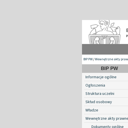
BIP PW
/
Wewnętrzne akty pra
BIP PW
Informacje ogólne
Ogłoszenia
Struktura uczelni
Skład osobowy
Władze
Wewnętrzne akty prawn
Dokumenty ogólne