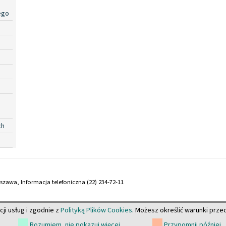
ego
ch
arszawa, Informacja telefoniczna (22) 234-72-11
cji usług i zgodnie z
Polityką Plików Cookies
. Możesz określić warunki prz
Rozumiem, nie pokazuj więcej
Przypomnij później