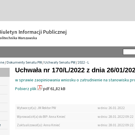
wne
/
Dokumenty Senatu PW
/
Uchwały Senatu PW
/
2022 - L
Uchwała nr 170/L/2022 z dnia 26/01/20
w sprawie zaopiniowania wniosku o zatrudnienie na stanowisku pr
Pobierz plik
pdf 61,82 kB
Wytworzył(a): JM Rektor PW
w dniu: 26.01.2022
Wprowadził(a) do BIP: Anna Kmieć
w dniu: 28.01.2022 09:22
e
Zaktualizował(a): Anna Kmieć
w dniu: 28.01.2022 09:22