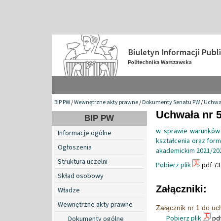
BIP PW
/
Wewnętrzne akty prawne
/
Dokumenty Senatu PW
/
Uchwa
Uchwała nr 5
BIP PW
w sprawie warunków i
Informacje ogólne
kształcenia oraz for
Ogłoszenia
akademickim 2021/20
Struktura uczelni
Pobierz plik
pdf 73
Skład osobowy
Załączniki:
Władze
Wewnętrzne akty prawne
Załącznik nr 1 do u
Pobierz plik
pdf
Dokumenty ogólne