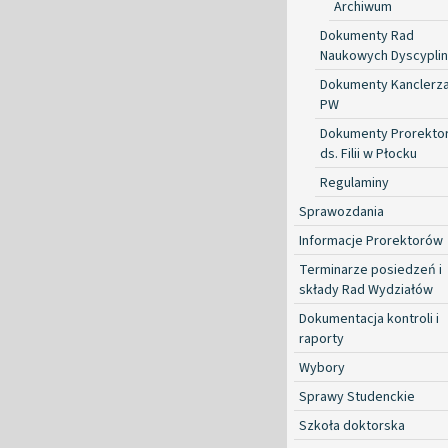
Archiwum
Dokumenty Rad
Naukowych Dyscyplin
Dokumenty Kanclerz
PW
Dokumenty Prorekto
ds. Filii w Płocku
Regulaminy
Sprawozdania
Informacje Prorektorów
Terminarze posiedzeń i
składy Rad Wydziałów
Dokumentacja kontroli i
raporty
Wybory
Sprawy Studenckie
Szkoła doktorska