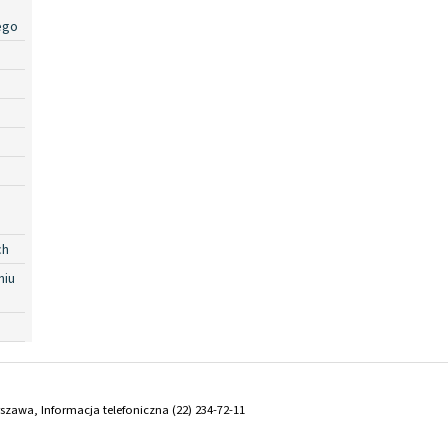
ego
ch
niu
arszawa, Informacja telefoniczna (22) 234-72-11