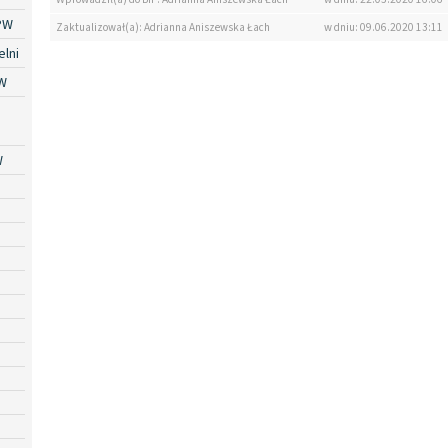
PW
Zaktualizował(a): Adrianna Aniszewska Łach
w dniu: 09.06.2020 13:11
lni
W
W