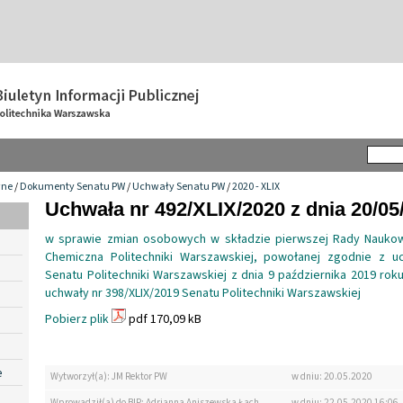
wne
/
Dokumenty Senatu PW
/
Uchwały Senatu PW
/
2020 - XLIX
Uchwała nr 492/XLIX/2020 z dnia 20/05
w sprawie zmian osobowych w składzie pierwszej Rady Naukowe
Chemiczna Politechniki Warszawskiej, powołanej zgodnie z uc
Senatu Politechniki Warszawskiej z dnia 9 października 2019 ro
uchwały nr 398/XLIX/2019 Senatu Politechniki Warszawskiej
Pobierz plik
pdf 170,09 kB
e
Wytworzył(a): JM Rektor PW
w dniu: 20.05.2020
Wprowadził(a) do BIP: Adrianna Aniszewska Łach
w dniu: 22.05.2020 16:06