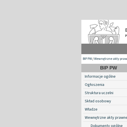
BIP PW
/
Wewnętrzne akty pra
BIP PW
Informacje ogólne
Ogłoszenia
Struktura uczelni
Skład osobowy
Władze
Wewnętrzne akty prawn
Dokumenty ogólne