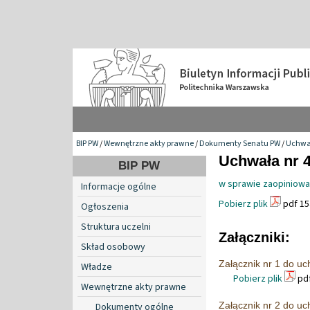
BIP PW
/
Wewnętrzne akty prawne
/
Dokumenty Senatu PW
/
Uchwa
Uchwała nr 4
BIP PW
w sprawie zaopiniowa
Informacje ogólne
Pobierz plik
pdf 15
Ogłoszenia
Struktura uczelni
Załączniki:
Skład osobowy
Załącznik nr 1 do u
Władze
Pobierz plik
pdf
Wewnętrzne akty prawne
Załącznik nr 2 do u
Dokumenty ogólne