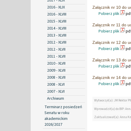
2017 - XLIX
2016 - XLIX
Załącznik nr 10 do 
Pobierz plik
pdf
2016 - XLVIII
2015 - XLVIII
Załącznik nr 11 do 
2014 - XLVIII
Pobierz plik
pdf
2013 - XLVIII
2012 - XLVIII
Załącznik nr 12 do 
Pobierz plik
pdf
2012 - XLVII
2011 - XLVII
Załącznik nr 13 do 
2010 - XLVII
Pobierz plik
pdf
2009 - XLVII
2008 - XLVII
Załącznik nr 14 do 
Pobierz plik
pdf
2008 - XLVI
2007 - XLVI
Archiwum
Wytworzył(a): JM Rektor P
Terminarz posiedzeń
Wprowadził(a) do BIP: Ann
Senatu w roku
Zaktualizował(a): Anna K
akademickim
2026/2027