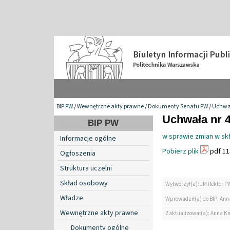
BIP PW
/
Wewnętrzne akty prawne
/
Dokumenty Senatu PW
/
Uchwa
Uchwała nr 4
BIP PW
w sprawie zmian w skł
Informacje ogólne
Pobierz plik
pdf 11
Ogłoszenia
Struktura uczelni
Skład osobowy
Wytworzył(a): JM Rektor P
Władze
Wprowadził(a) do BIP: Ann
Wewnętrzne akty prawne
Zaktualizował(a): Anna K
Dokumenty ogólne