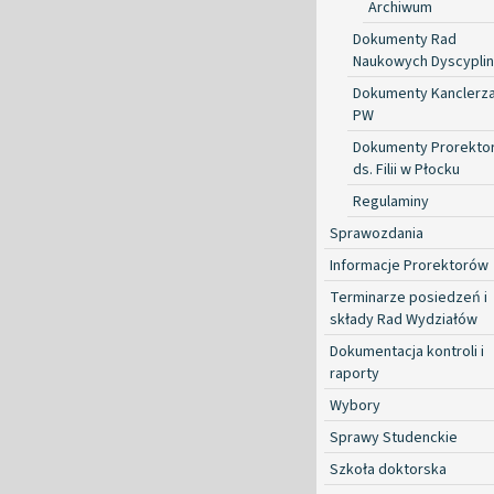
Archiwum
Dokumenty Rad
Naukowych Dyscyplin
Dokumenty Kanclerz
PW
Dokumenty Prorekto
ds. Filii w Płocku
Regulaminy
Sprawozdania
Informacje Prorektorów
Terminarze posiedzeń i
składy Rad Wydziałów
Dokumentacja kontroli i
raporty
Wybory
Sprawy Studenckie
Szkoła doktorska