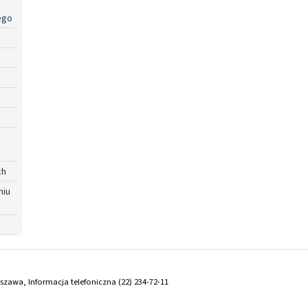
ego
ch
niu
arszawa, Informacja telefoniczna (22) 234-72-11