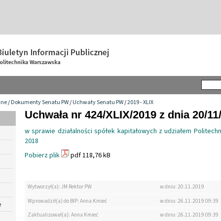
wne
/
Dokumenty Senatu PW
/
Uchwały Senatu PW
/
2019 - XLIX
Uchwała nr 424/XLIX/2019 z dnia 20/11
w sprawie działalności spółek kapitałowych z udziałem Politech
2018
Pobierz plik
pdf 118,76 kB
Wytworzył(a): JM Rektor PW
w dniu: 20.11.2019
Wprowadził(a) do BIP: Anna Kmieć
w dniu: 26.11.2019 09:39
e
Zaktualizował(a): Anna Kmieć
w dniu: 26.11.2019 09:39