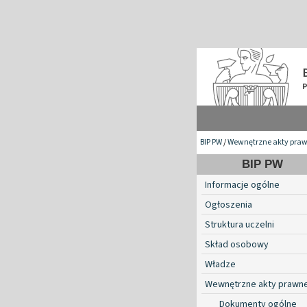
BIP PW
/
Wewnętrzne akty pra
BIP PW
Informacje ogólne
Ogłoszenia
Struktura uczelni
Skład osobowy
Władze
Wewnętrzne akty prawn
Dokumenty ogólne