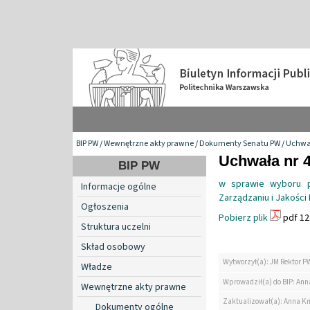
BIP PW
/
Wewnętrzne akty prawne
/
Dokumenty Senatu PW
/
Uchwa
Uchwała nr 4
BIP PW
w sprawie wyboru p
Informacje ogólne
Zarządzaniu i Jakości
Ogłoszenia
Pobierz plik
pdf 12
Struktura uczelni
Skład osobowy
Wytworzył(a): JM Rektor P
Władze
Wprowadził(a) do BIP: Ann
Wewnętrzne akty prawne
Zaktualizował(a): Anna K
Dokumenty ogólne