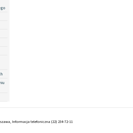
ego
ch
niu
arszawa, Informacja telefoniczna (22) 234-72-11