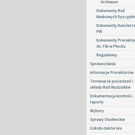
Archiwum
Dokumenty Rad
Naukowych Dyscyplin
Dokumenty Kanclerz
PW
Dokumenty Prorekto
ds. Filii w Płocku
Regulaminy
Sprawozdania
Informacje Prorektorów
Terminarze posiedzeń i
składy Rad Wydziałów
Dokumentacja kontroli i
raporty
Wybory
Sprawy Studenckie
Szkoła doktorska