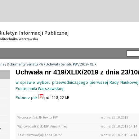
wne
/
Dokumenty Senatu PW
/
Uchwały Senatu PW
/
2019 - XLIX
Uchwała nr 419/XLIX/2019 z dnia 23/10
w sprawie wyboru przewodniczącego pierwszej Rady Naukowej
Politechniki Warszawskiej
Pobierz plik
pdf 118,22 kB
Wytworzył(a): JM Rektor PW
w dniu: 23.10.2019
Wprowadził(a) do BIP: Anna Kmieć
w dniu: 28.10.2019 14:14
e
Zaktualizował(a): Anna Kmieć
w dniu: 28.10.2019 14:14