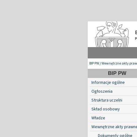
BIP PW
/
Wewnętrzne akty pra
BIP PW
Informacje ogólne
Ogłoszenia
Struktura uczelni
Skład osobowy
Władze
Wewnętrzne akty prawn
Dokumenty ogólne