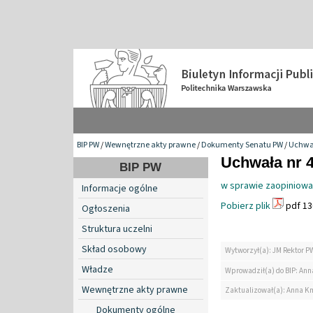
BIP PW
/
Wewnętrzne akty prawne
/
Dokumenty Senatu PW
/
Uchwa
Uchwała nr 4
BIP PW
w sprawie zaopiniowan
Informacje ogólne
Pobierz plik
pdf 13
Ogłoszenia
Struktura uczelni
Skład osobowy
Wytworzył(a): JM Rektor P
Władze
Wprowadził(a) do BIP: Ann
Wewnętrzne akty prawne
Zaktualizował(a): Anna K
Dokumenty ogólne