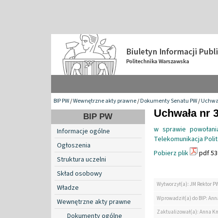
BIP PW
/
Wewnętrzne akty prawne
/
Dokumenty Senatu PW
/
Uchwa
Uchwała nr 3
BIP PW
w sprawie powołania
Informacje ogólne
Telekomunikacja Polit
Ogłoszenia
Pobierz plik
pdf 53
Struktura uczelni
Skład osobowy
Wytworzył(a): JM Rektor P
Władze
Wprowadził(a) do BIP: Ann
Wewnętrzne akty prawne
Zaktualizował(a): Anna K
Dokumenty ogólne