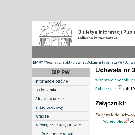
BIP PW
/
Wewnętrzne akty prawne
/
Dokumenty Senatu PW
/
Uchwa
Uchwała nr 3
BIP PW
w sprawie sposobu po
Informacje ogólne
Pobierz plik
pdf 10
Ogłoszenia
Struktura uczelni
Załączniki:
Skład osobowy
Załącznik do uchwał
Władze
Pobierz plik
pdf
Wewnętrzne akty prawne
Dokumenty ogólne