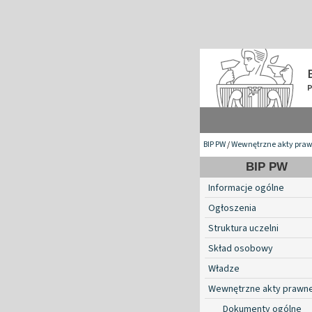
BIP PW
/
Wewnętrzne akty pra
BIP PW
Informacje ogólne
Ogłoszenia
Struktura uczelni
Skład osobowy
Władze
Wewnętrzne akty prawn
Dokumenty ogólne