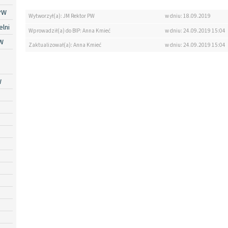
PW
Wytworzył(a): JM Rektor PW
w dniu: 18.09.2019
lni
Wprowadził(a) do BIP: Anna Kmieć
w dniu: 24.09.2019 15:04
W
Zaktualizował(a): Anna Kmieć
w dniu: 24.09.2019 15:04
W