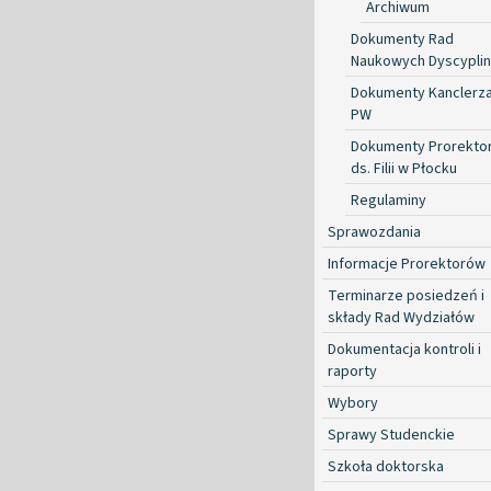
Archiwum
Dokumenty Rad
Naukowych Dyscyplin
Dokumenty Kanclerz
PW
Dokumenty Prorekto
ds. Filii w Płocku
Regulaminy
Sprawozdania
Informacje Prorektorów
Terminarze posiedzeń i
składy Rad Wydziałów
Dokumentacja kontroli i
raporty
Wybory
Sprawy Studenckie
Szkoła doktorska