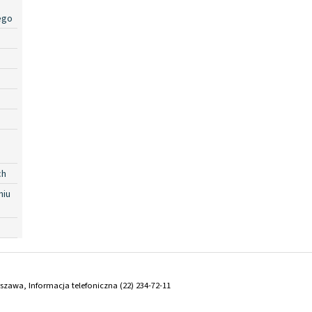
ego
ch
niu
arszawa, Informacja telefoniczna (22) 234-72-11