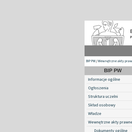
BIP PW
/
Wewnętrzne akty pra
BIP PW
Informacje ogólne
Ogłoszenia
Struktura uczelni
Skład osobowy
Władze
Wewnętrzne akty prawn
Dokumenty ogólne