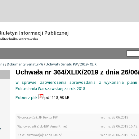
wne
/
Dokumenty Senatu PW
/
Uchwały Senatu PW
/
2019 - XLIX
Uchwała nr 364/XLIX/2019 z dnia 26/06
w sprawie zatwierdzenia sprawozdania z wykonania planu
Politechniki Warszawskiej za rok 2018
Pobierz plik
pdf 118,98 kB
Wytworzył(a): JM Rektor PW
w dniu: 26.06.2019
Wprowadził(a) do BIP: Anna Kmieć
w dniu: 28.06.2019 15:42
e
Zaktualizował(a): Anna Kmieć
w dniu: 28.06.2019 15:42