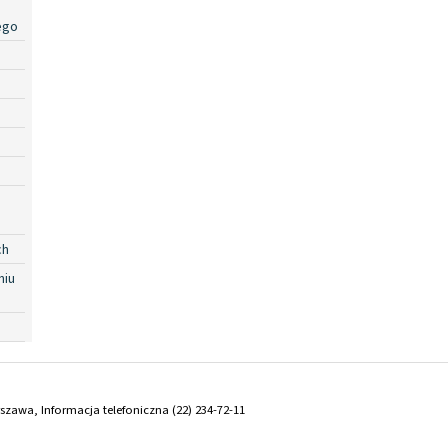
ego
ch
niu
arszawa, Informacja telefoniczna (22) 234-72-11