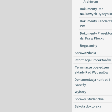
Archiwum
Dokumenty Rad
Naukowych Dyscyplin
Dokumenty Kanclerz
PW
Dokumenty Prorekto
ds. Filii w Płocku
Regulaminy
Sprawozdania
Informacje Prorektorów
Terminarze posiedzeń i
składy Rad Wydziałów
Dokumentacja kontroli i
raporty
Wybory
Sprawy Studenckie
Szkoła doktorska