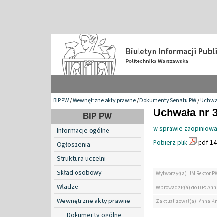
BIP PW
/
Wewnętrzne akty prawne
/
Dokumenty Senatu PW
/
Uchwa
Uchwała nr 3
BIP PW
w sprawie zaopiniowa
Informacje ogólne
Pobierz plik
pdf 14
Ogłoszenia
Struktura uczelni
Skład osobowy
Wytworzył(a): JM Rektor P
Władze
Wprowadził(a) do BIP: Ann
Wewnętrzne akty prawne
Zaktualizował(a): Anna K
Dokumenty ogólne