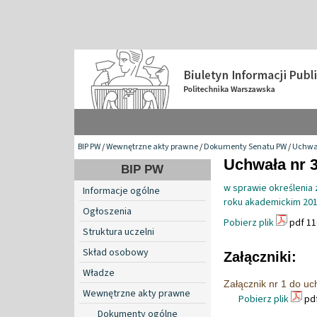
BIP PW
/
Wewnętrzne akty prawne
/
Dokumenty Senatu PW
/
Uchwa
Uchwała nr 3
BIP PW
w sprawie określenia 
Informacje ogólne
roku akademickim 20
Ogłoszenia
Pobierz plik
pdf 11
Struktura uczelni
Skład osobowy
Załączniki:
Władze
Załącznik nr 1 do u
Wewnętrzne akty prawne
Pobierz plik
pdf
Dokumenty ogólne