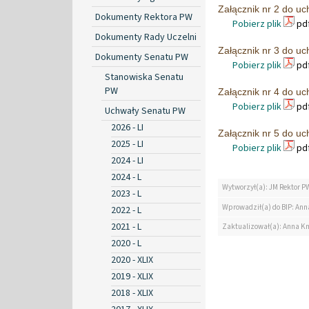
Załącznik nr 2 do u
Dokumenty Rektora PW
Pobierz plik
pdf
Dokumenty Rady Uczelni
Załącznik nr 3 do u
Dokumenty Senatu PW
Pobierz plik
pdf
Stanowiska Senatu
PW
Załącznik nr 4 do u
Pobierz plik
pdf
Uchwały Senatu PW
2026 - LI
Załącznik nr 5 do u
2025 - LI
Pobierz plik
pdf
2024 - LI
2024 - L
Wytworzył(a): JM Rektor P
2023 - L
Wprowadził(a) do BIP: Ann
2022 - L
2021 - L
Zaktualizował(a): Anna K
2020 - L
2020 - XLIX
2019 - XLIX
2018 - XLIX