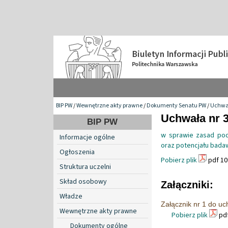
BIP PW
/
Wewnętrzne akty prawne
/
Dokumenty Senatu PW
/
Uchwa
Uchwała nr 3
BIP PW
w sprawie zasad pod
Informacje ogólne
oraz potencjału bada
Ogłoszenia
Pobierz plik
pdf 10
Struktura uczelni
Skład osobowy
Załączniki:
Władze
Załącznik nr 1 do u
Wewnętrzne akty prawne
Pobierz plik
pdf
Dokumenty ogólne