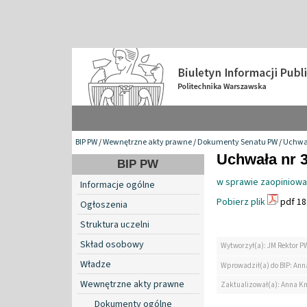
BIP PW
/
Wewnętrzne akty prawne
/
Dokumenty Senatu PW
/
Uchwa
Uchwała nr 3
BIP PW
w sprawie zaopiniowan
Informacje ogólne
Pobierz plik
pdf 18
Ogłoszenia
Struktura uczelni
Skład osobowy
Wytworzył(a): JM Rektor P
Władze
Wprowadził(a) do BIP: Ann
Wewnętrzne akty prawne
Zaktualizował(a): Anna K
Dokumenty ogólne