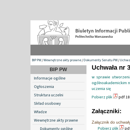
BIP PW
/
Wewnętrzne akty prawne
/
Dokumenty Senatu PW
/
Uchwa
Uchwała nr 3
BIP PW
w sprawie utworzeni
Informacje ogólne
ogólnoakademickim na
Ogłoszenia
uczenia się
Struktura uczelni
Pobierz plik
pdf 18
Skład osobowy
Załączniki:
Władze
Wewnętrzne akty prawne
Załącznik do uchwał
Pobierz plik
pdf
Dokumenty ogólne