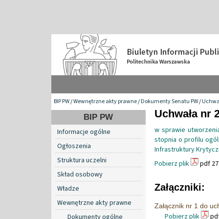
BIP PW
/
Wewnętrzne akty prawne
/
Dokumenty Senatu PW
/
Uchwa
Uchwała nr 2
BIP PW
w sprawie utworzeni
Informacje ogólne
stopnia o profilu og
Ogłoszenia
Infrastruktury Krytycz
Struktura uczelni
Pobierz plik
pdf 27
Skład osobowy
Załączniki:
Władze
Wewnętrzne akty prawne
Załącznik nr 1 do u
Pobierz plik
pdf
Dokumenty ogólne