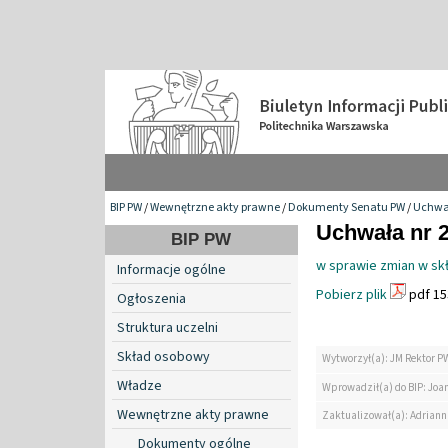
BIP PW
/
Wewnętrzne akty prawne
/
Dokumenty Senatu PW
/
Uchwa
Uchwała nr 2
BIP PW
w sprawie zmian w skł
Informacje ogólne
Pobierz plik
pdf 15
Ogłoszenia
Struktura uczelni
Skład osobowy
Wytworzył(a): JM Rektor P
Władze
Wprowadził(a) do BIP: Jo
Wewnętrzne akty prawne
Zaktualizował(a): Adrian
Dokumenty ogólne