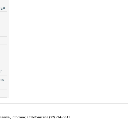
ego
ch
niu
arszawa, Informacja telefoniczna (22) 234-72-11