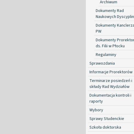
Archiwum
Dokumenty Rad
Naukowych Dyscyplin
Dokumenty Kanclerz
PW
Dokumenty Prorekto
ds. Filii w Płocku
Regulaminy
Sprawozdania
Informacje Prorektorów
Terminarze posiedzeń i
składy Rad Wydziałów
Dokumentacja kontroli i
raporty
Wybory
Sprawy Studenckie
Szkoła doktorska