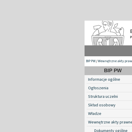
BIP PW
/
Wewnętrzne akty pra
BIP PW
Informacje ogólne
Ogłoszenia
Struktura uczelni
Skład osobowy
Władze
Wewnętrzne akty prawn
Dokumenty ogólne