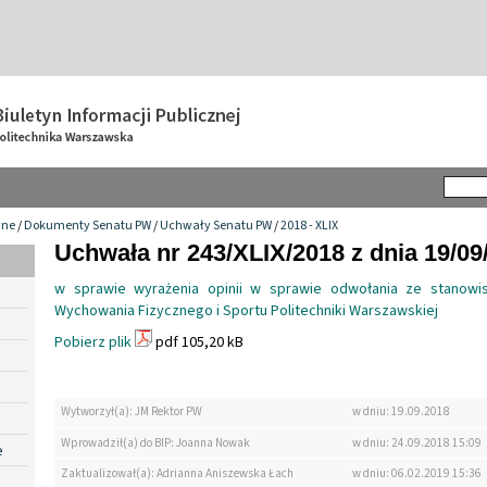
wne
/
Dokumenty Senatu PW
/
Uchwały Senatu PW
/
2018 - XLIX
Uchwała nr 243/XLIX/2018 z dnia 19/09
w sprawie wyrażenia opinii w sprawie odwołania ze stanowi
Wychowania Fizycznego i Sportu Politechniki Warszawskiej
Pobierz plik
pdf 105,20 kB
Wytworzył(a): JM Rektor PW
w dniu: 19.09.2018
Wprowadził(a) do BIP: Joanna Nowak
w dniu: 24.09.2018 15:09
e
Zaktualizował(a): Adrianna Aniszewska Łach
w dniu: 06.02.2019 15:36