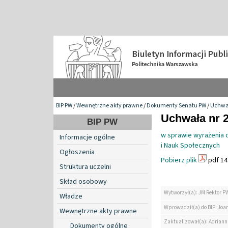
BIP PW
/
Wewnętrzne akty prawne
/
Dokumenty Senatu PW
/
Uchwa
Uchwała nr 2
BIP PW
w sprawie wyrażenia o
Informacje ogólne
i Nauk Społecznych
Ogłoszenia
Pobierz plik
pdf 14
Struktura uczelni
Skład osobowy
Wytworzył(a): JM Rektor P
Władze
Wprowadził(a) do BIP: Jo
Wewnętrzne akty prawne
Zaktualizował(a): Adrian
Dokumenty ogólne