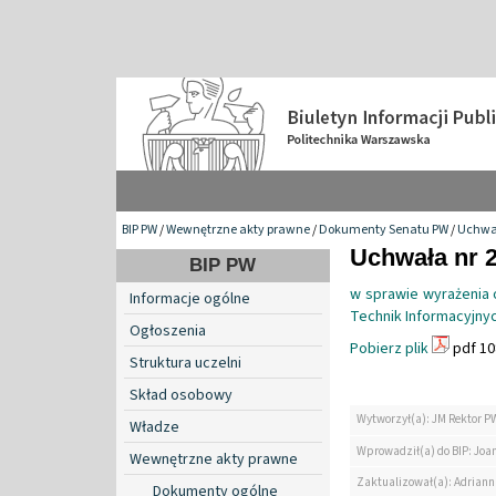
BIP PW
/
Wewnętrzne akty prawne
/
Dokumenty Senatu PW
/
Uchwa
Uchwała nr 2
BIP PW
w sprawie wyrażenia o
Informacje ogólne
Technik Informacyjny
Ogłoszenia
Pobierz plik
pdf 10
Struktura uczelni
Skład osobowy
Wytworzył(a): JM Rektor P
Władze
Wprowadził(a) do BIP: Jo
Wewnętrzne akty prawne
Zaktualizował(a): Adrian
Dokumenty ogólne