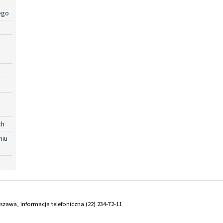
ego
ch
niu
arszawa, Informacja telefoniczna (22) 234-72-11