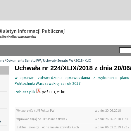
wne
/
Dokumenty Senatu PW
/
Uchwały Senatu PW
/
2018 - XLIX
Uchwała nr 224/XLIX/2018 z dnia 20/06
w sprawie zatwierdzenia sprawozdania z wykonania planu
Politechniki Warszawskiej za rok 2017
Pobierz plik
pdf 113,79 kB
Wytworzył(a): JM Rektor PW
w dniu: 20.06.2018
Wprowadził(a) do BIP: Joanna Nowak
w dniu: 26.06.2018 11:30
e
Zaktualizował(a): Adrianna Aniszewska Łach
w dniu: 06.02.2019 15:17