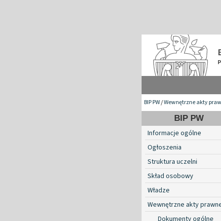
BIP PW
/
Wewnętrzne akty pra
BIP PW
Informacje ogólne
Ogłoszenia
Struktura uczelni
Skład osobowy
Władze
Wewnętrzne akty prawn
Dokumenty ogólne