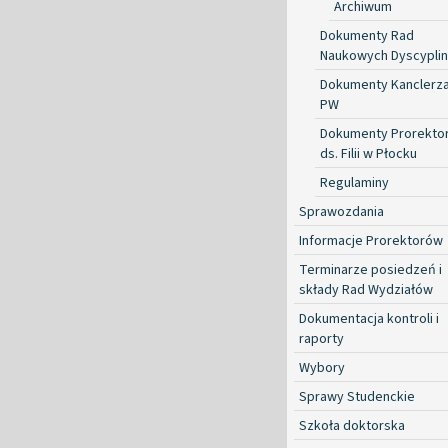
Archiwum
Dokumenty Rad
Naukowych Dyscyplin
Dokumenty Kanclerz
PW
Dokumenty Prorekto
ds. Filii w Płocku
Regulaminy
Sprawozdania
Informacje Prorektorów
Terminarze posiedzeń i
składy Rad Wydziałów
Dokumentacja kontroli i
raporty
Wybory
Sprawy Studenckie
Szkoła doktorska