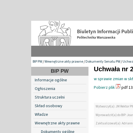
BIP PW
/
Wewnętrzne akty prawne
/
Dokumenty Senatu PW
/
Uchwa
Uchwała nr 2
BIP PW
w sprawie zmian w skł
Informacje ogólne
Pobierz plik
pdf 13
Ogłoszenia
Struktura uczelni
Skład osobowy
Wytworzył(a): JM Rektor P
Władze
Wprowadził(a) do BIP: Jo
Wewnętrzne akty prawne
Zaktualizował(a): Adrian
Dokumenty ogólne