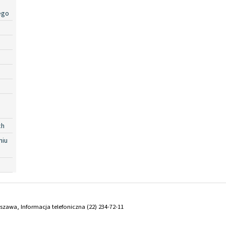
ego
ch
niu
arszawa, Informacja telefoniczna (22) 234-72-11