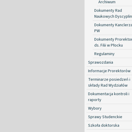
Archiwum
Dokumenty Rad
Naukowych Dyscyplin
Dokumenty Kanclerz
PW
Dokumenty Prorekto
ds. Filii w Płocku
Regulaminy
Sprawozdania
Informacje Prorektorów
Terminarze posiedzeń i
składy Rad Wydziałów
Dokumentacja kontroli i
raporty
Wybory
Sprawy Studenckie
Szkoła doktorska