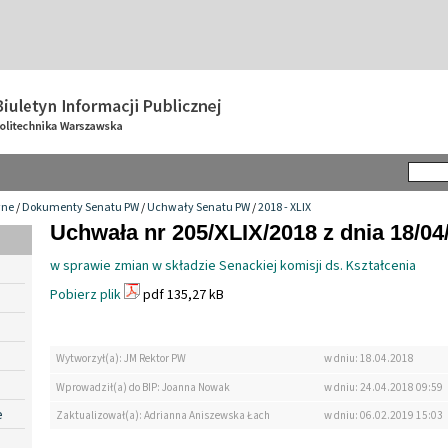
wne
/
Dokumenty Senatu PW
/
Uchwały Senatu PW
/
2018 - XLIX
Uchwała nr 205/XLIX/2018 z dnia 18/04
w sprawie zmian w składzie Senackiej komisji ds. Kształcenia
Pobierz plik
pdf 135,27 kB
Wytworzył(a): JM Rektor PW
w dniu: 18.04.2018
Wprowadził(a) do BIP: Joanna Nowak
w dniu: 24.04.2018 09:59
e
Zaktualizował(a): Adrianna Aniszewska Łach
w dniu: 06.02.2019 15:03