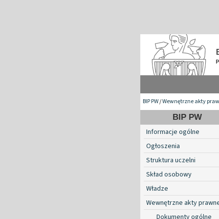
BIP PW
/
Wewnętrzne akty pra
BIP PW
Informacje ogólne
Ogłoszenia
Struktura uczelni
Skład osobowy
Władze
Wewnętrzne akty prawn
Dokumenty ogólne