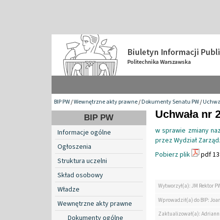
BIP PW
/
Wewnętrzne akty prawne
/
Dokumenty Senatu PW
/
Uchwa
Uchwała nr 2
BIP PW
w sprawie zmiany na
Informacje ogólne
przez Wydział Zarząd
Ogłoszenia
Pobierz plik
pdf 13
Struktura uczelni
Skład osobowy
Wytworzył(a): JM Rektor P
Władze
Wprowadził(a) do BIP: Jo
Wewnętrzne akty prawne
Zaktualizował(a): Adrian
Dokumenty ogólne