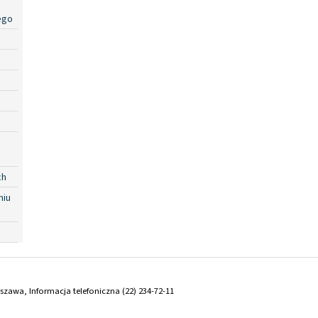
ego
ch
niu
arszawa, Informacja telefoniczna (22) 234-72-11