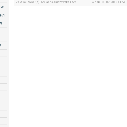
Zaktualizował(a): Adrianna Aniszewska Łach
w dniu: 06.02.2019 14:54
PW
lni
W
W