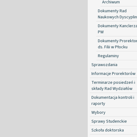
Archiwum
Dokumenty Rad
Naukowych Dyscyplin
Dokumenty Kanclerz
PW
Dokumenty Prorekto
ds. Filii w Płocku
Regulaminy
Sprawozdania
Informacje Prorektorów
Terminarze posiedzeń i
składy Rad Wydziałów
Dokumentacja kontroli i
raporty
Wybory
Sprawy Studenckie
Szkoła doktorska