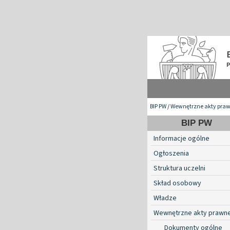
BIP PW
/
Wewnętrzne akty pra
BIP PW
Informacje ogólne
Ogłoszenia
Struktura uczelni
Skład osobowy
Władze
Wewnętrzne akty prawn
Dokumenty ogólne