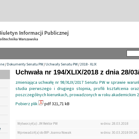
wne
/
Dokumenty Senatu PW
/
Uchwały Senatu PW
/
2018 - XLIX
Uchwała nr 194/XLIX/2018 z dnia 28/03
zmieniająca uchwałę nr 98/XLIX/2017 Senatu PW w sprawie warunk
studia pierwszego i drugiego stopnia, profili kształcenia or
poszczególnych kierunkach, prowadzonych w roku akademickim 
Pobierz plik
pdf 321,71 kB
Wytworzył(a): JM Rektor PW
w dniu: 28.03.2018
e
Wprowadził(a) do BIP: Joanna Nowak
w dniu: 30.03.2018 09:26