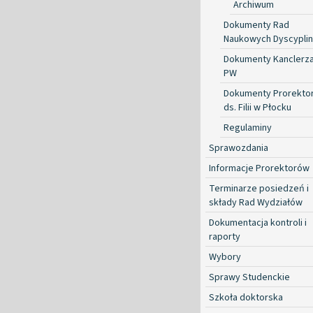
Archiwum
Dokumenty Rad
Naukowych Dyscyplin
Dokumenty Kanclerz
PW
Dokumenty Prorekto
ds. Filii w Płocku
Regulaminy
Sprawozdania
Informacje Prorektorów
Terminarze posiedzeń i
składy Rad Wydziałów
Dokumentacja kontroli i
raporty
Wybory
Sprawy Studenckie
Szkoła doktorska