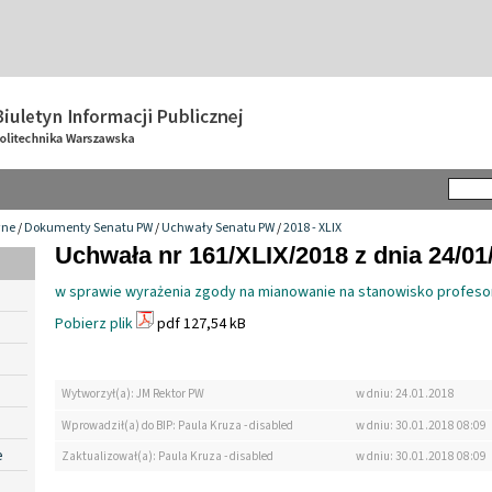
wne
/
Dokumenty Senatu PW
/
Uchwały Senatu PW
/
2018 - XLIX
Uchwała nr 161/XLIX/2018 z dnia 24/01
w sprawie wyrażenia zgody na mianowanie na stanowisko profes
Pobierz plik
pdf 127,54 kB
Wytworzył(a): JM Rektor PW
w dniu: 24.01.2018
Wprowadził(a) do BIP: Paula Kruza - disabled
w dniu: 30.01.2018 08:09
e
Zaktualizował(a): Paula Kruza - disabled
w dniu: 30.01.2018 08:09