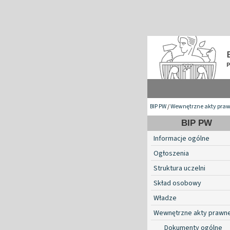
BIP PW
/
Wewnętrzne akty pra
BIP PW
Informacje ogólne
Ogłoszenia
Struktura uczelni
Skład osobowy
Władze
Wewnętrzne akty prawn
Dokumenty ogólne