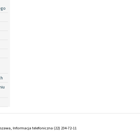
ego
ch
niu
arszawa, Informacja telefoniczna (22) 234-72-11