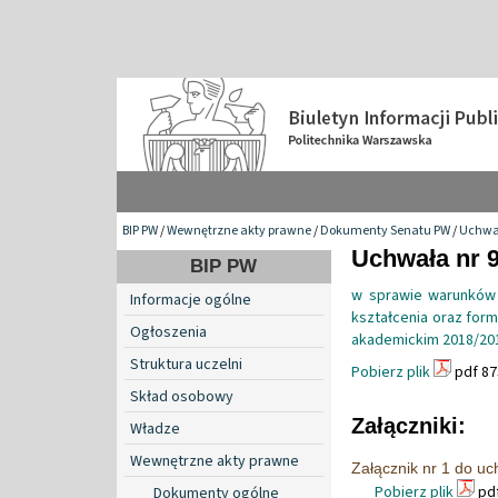
BIP PW
/
Wewnętrzne akty prawne
/
Dokumenty Senatu PW
/
Uchwa
Uchwała nr 9
BIP PW
w sprawie warunków i
Informacje ogólne
kształcenia oraz for
Ogłoszenia
akademickim 2018/20
Struktura uczelni
Pobierz plik
pdf 87
Skład osobowy
Załączniki:
Władze
Wewnętrzne akty prawne
Załącznik nr 1 do u
Pobierz plik
pdf
Dokumenty ogólne