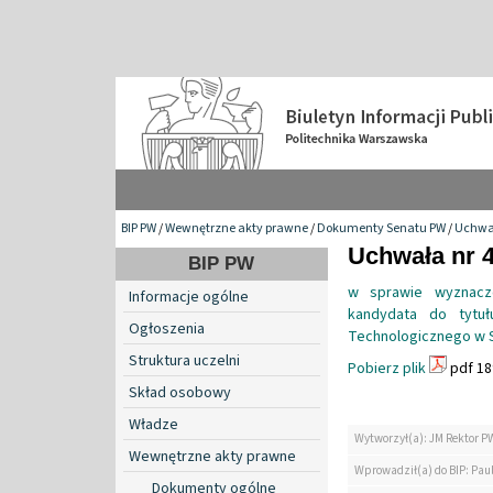
BIP PW
/
Wewnętrzne akty prawne
/
Dokumenty Senatu PW
/
Uchwa
Uchwała nr 4
BIP PW
w sprawie wyznacz
Informacje ogólne
kandydata do tytuł
Ogłoszenia
Technologicznego w 
Struktura uczelni
Pobierz plik
pdf 18
Skład osobowy
Władze
Wytworzył(a): JM Rektor P
Wewnętrzne akty prawne
Wprowadził(a) do BIP: Paul
Dokumenty ogólne