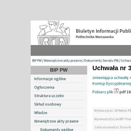
BIP PW
/
Wewnętrzne akty prawne
/
Dokumenty Senatu PW
/
Uchwa
Uchwała nr 3
BIP PW
zmieniająca uchwałę 
Informacje ogólne
Komisji Dyscyplinarne
Ogłoszenia
Pobierz plik
pdf 16
Struktura uczelni
Skład osobowy
Wytworzył(a): JM Rektor P
Władze
Wprowadził(a) do BIP: Paul
Wewnętrzne akty prawne
Zaktualizował(a): Paula Kr
Dokumenty ogólne