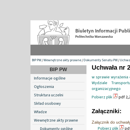
BIP PW
/
Wewnętrzne akty prawne
/
Dokumenty Senatu PW
/
Uchwa
Uchwała nr 2
BIP PW
w sprawie wyrażenia 
Informacje ogólne
Wydziale Transport
Ogłoszenia
organizacyjnego
Struktura uczelni
Pobierz plik
pdf 2,
Skład osobowy
Załączniki:
Władze
Wewnętrzne akty prawne
Załącznik do uchwał
Pobierz plik
pdf
Dokumenty ogólne