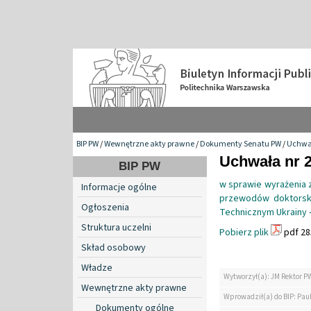
BIP PW
/
Wewnętrzne akty prawne
/
Dokumenty Senatu PW
/
Uchwa
Uchwała nr 2
BIP PW
w sprawie wyrażenia 
Informacje ogólne
przewodów doktorsk
Ogłoszenia
Technicznym Ukrainy 
Struktura uczelni
Pobierz plik
pdf 28
Skład osobowy
Władze
Wytworzył(a): JM Rektor P
Wewnętrzne akty prawne
Wprowadził(a) do BIP: Paul
Dokumenty ogólne