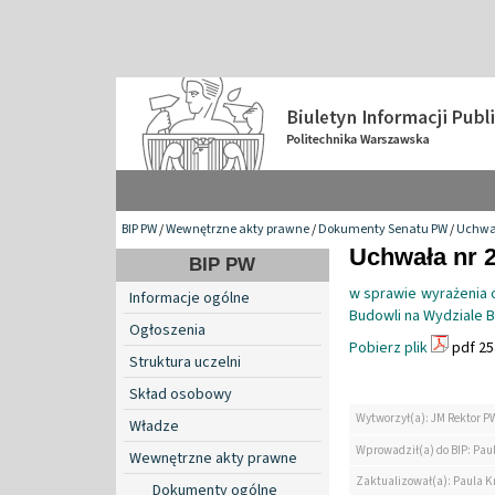
BIP PW
/
Wewnętrzne akty prawne
/
Dokumenty Senatu PW
/
Uchwa
Uchwała nr 2
BIP PW
w sprawie wyrażenia op
Informacje ogólne
Budowli na Wydziale B
Ogłoszenia
Pobierz plik
pdf 25
Struktura uczelni
Skład osobowy
Wytworzył(a): JM Rektor P
Władze
Wprowadził(a) do BIP: Paul
Wewnętrzne akty prawne
Zaktualizował(a): Paula Kr
Dokumenty ogólne