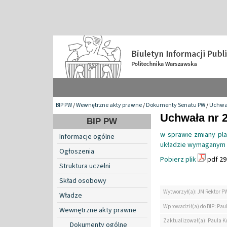
BIP PW
/
Wewnętrzne akty prawne
/
Dokumenty Senatu PW
/
Uchwa
Uchwała nr 2
BIP PW
w sprawie zmiany pla
Informacje ogólne
układzie wymaganym p
Ogłoszenia
Pobierz plik
pdf 29
Struktura uczelni
Skład osobowy
Wytworzył(a): JM Rektor P
Władze
Wprowadził(a) do BIP: Paul
Wewnętrzne akty prawne
Zaktualizował(a): Paula Kr
Dokumenty ogólne