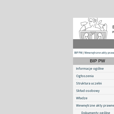
BIP PW
/
Wewnętrzne akty pra
BIP PW
Informacje ogólne
Ogłoszenia
Struktura uczelni
Skład osobowy
Władze
Wewnętrzne akty prawn
Dokumenty ogólne