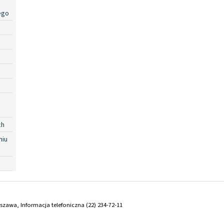
ego
ch
niu
arszawa, Informacja telefoniczna (22) 234-72-11