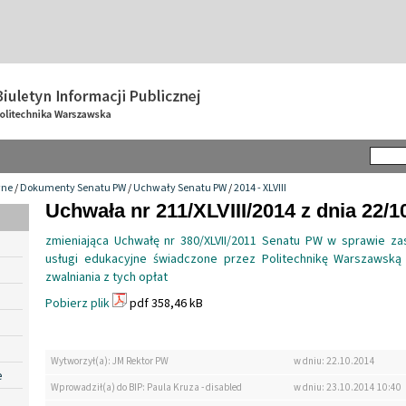
wne
/
Dokumenty Senatu PW
/
Uchwały Senatu PW
/
2014 - XLVIII
Uchwała nr 211/XLVIII/2014 z dnia 22/1
zmieniająca Uchwałę nr 380/XLVII/2011 Senatu PW w sprawie za
usługi edukacyjne świadczone przez Politechnikę Warszawską
zwalniania z tych opłat
Pobierz plik
pdf 358,46 kB
Wytworzył(a): JM Rektor PW
w dniu: 22.10.2014
e
Wprowadził(a) do BIP: Paula Kruza - disabled
w dniu: 23.10.2014 10:40