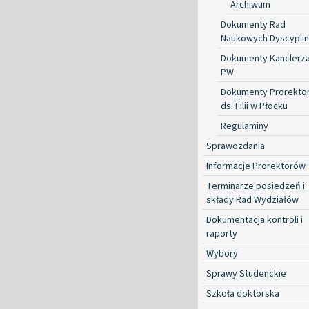
Archiwum
Dokumenty Rad
Naukowych Dyscyplin
Dokumenty Kanclerz
PW
Dokumenty Prorekto
ds. Filii w Płocku
Regulaminy
Sprawozdania
Informacje Prorektorów
Terminarze posiedzeń i
składy Rad Wydziałów
Dokumentacja kontroli i
raporty
Wybory
Sprawy Studenckie
Szkoła doktorska