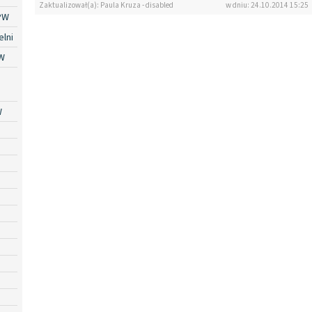
Zaktualizował(a): Paula Kruza - disabled
w dniu: 24.10.2014 15:25
PW
lni
W
W