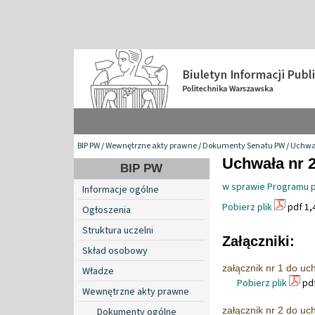
BIP PW
/
Wewnętrzne akty prawne
/
Dokumenty Senatu PW
/
Uchwa
Uchwała nr 2
BIP PW
w sprawie Programu
Informacje ogólne
Pobierz plik
pdf 1,
Ogłoszenia
Struktura uczelni
Załączniki:
Skład osobowy
załącznik nr 1 do u
Władze
Pobierz plik
pdf
Wewnętrzne akty prawne
załącznik nr 2 do u
Dokumenty ogólne