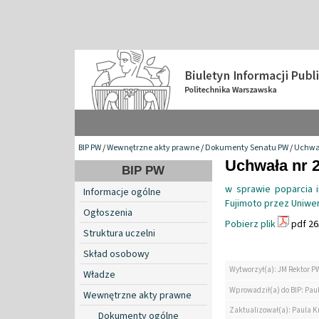
BIP PW
/
Wewnętrzne akty prawne
/
Dokumenty Senatu PW
/
Uchwa
Uchwała nr 2
BIP PW
w sprawie poparcia i
Informacje ogólne
Fujimoto przez Uniwer
Ogłoszenia
Pobierz plik
pdf 26
Struktura uczelni
Skład osobowy
Wytworzył(a): JM Rektor P
Władze
Wprowadził(a) do BIP: Paul
Wewnętrzne akty prawne
Zaktualizował(a): Paula Kr
Dokumenty ogólne