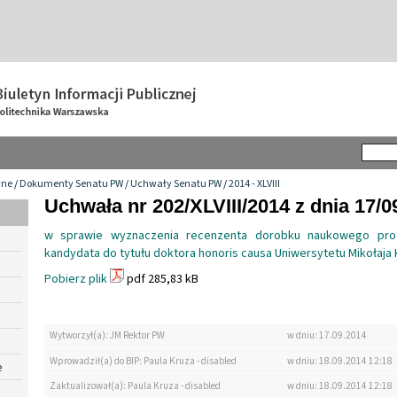
wne
/
Dokumenty Senatu PW
/
Uchwały Senatu PW
/
2014 - XLVIII
Uchwała nr 202/XLVIII/2014 z dnia 17/0
w sprawie wyznaczenia recenzenta dorobku naukowego prof
kandydata do tytułu doktora honoris causa Uniwersytetu Mikołaja
Pobierz plik
pdf 285,83 kB
Wytworzył(a): JM Rektor PW
w dniu: 17.09.2014
Wprowadził(a) do BIP: Paula Kruza - disabled
w dniu: 18.09.2014 12:18
e
Zaktualizował(a): Paula Kruza - disabled
w dniu: 18.09.2014 12:18