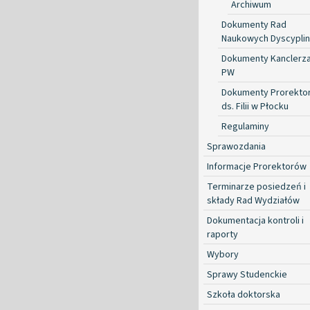
Archiwum
Dokumenty Rad
Naukowych Dyscyplin
Dokumenty Kanclerz
PW
Dokumenty Prorekto
ds. Filii w Płocku
Regulaminy
Sprawozdania
Informacje Prorektorów
Terminarze posiedzeń i
składy Rad Wydziałów
Dokumentacja kontroli i
raporty
Wybory
Sprawy Studenckie
Szkoła doktorska