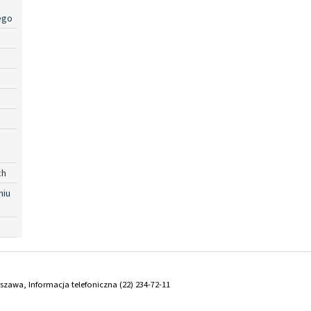
ego
ch
niu
arszawa, Informacja telefoniczna (22) 234-72-11