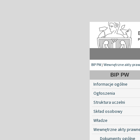
BIP PW
/
Wewnętrzne akty pra
BIP PW
Informacje ogólne
Ogłoszenia
Struktura uczelni
Skład osobowy
Władze
Wewnętrzne akty prawn
Dokumenty ogólne