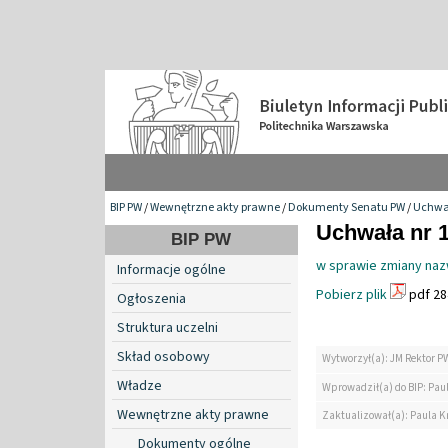
BIP PW
/
Wewnętrzne akty prawne
/
Dokumenty Senatu PW
/
Uchwa
Uchwała nr 1
BIP PW
w sprawie zmiany nazw
Informacje ogólne
Pobierz plik
pdf 28
Ogłoszenia
Struktura uczelni
Skład osobowy
Wytworzył(a): JM Rektor P
Władze
Wprowadził(a) do BIP: Paul
Wewnętrzne akty prawne
Zaktualizował(a): Paula Kr
Dokumenty ogólne