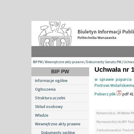
BIP PW
/
Wewnętrzne akty prawne
/
Dokumenty Senatu PW
/
Uchwa
Uchwała nr 1
BIP PW
w sprawie poparcia i
Informacje ogólne
Piotrowi Wolańskiem
Ogłoszenia
Pobierz plik
pdf 41
Struktura uczelni
Skład osobowy
Wytworzył(a): JM Rektor P
Władze
Wprowadził(a) do BIP: Paul
Wewnętrzne akty prawne
Zaktualizował(a): Paula Kr
Dokumenty ogólne