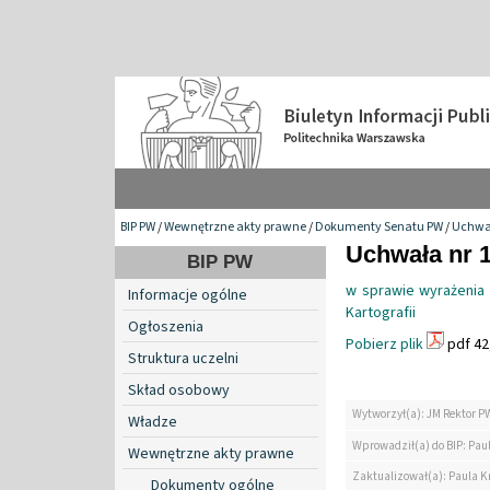
BIP PW
/
Wewnętrzne akty prawne
/
Dokumenty Senatu PW
/
Uchwa
Uchwała nr 1
BIP PW
w sprawie wyrażenia 
Informacje ogólne
Kartografii
Ogłoszenia
Pobierz plik
pdf 42
Struktura uczelni
Skład osobowy
Wytworzył(a): JM Rektor P
Władze
Wprowadził(a) do BIP: Paul
Wewnętrzne akty prawne
Zaktualizował(a): Paula Kr
Dokumenty ogólne