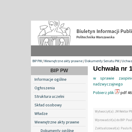
BIP PW
/
Wewnętrzne akty prawne
/
Dokumenty Senatu PW
/
Uchwa
Uchwała nr 1
BIP PW
w sprawie zaopini
Informacje ogólne
nadzwyczajnego
Ogłoszenia
Pobierz plik
pdf 46
Struktura uczelni
Skład osobowy
Wytworzył(a): JM Rektor P
Władze
Wprowadził(a) do BIP: Paul
Wewnętrzne akty prawne
Zaktualizował(a): Paula Kr
Dokumenty ogólne